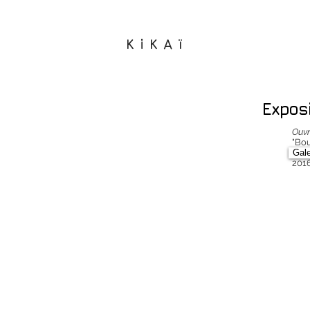
KiKAï
Exposi
Ouvr
"Bou
Gale
Gale
201