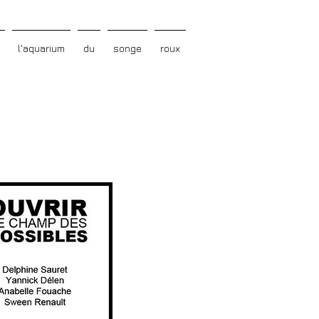
l'aquarium
du
songe
roux