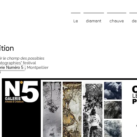
Le
diamant
chauve
de
tion
ir le champ des possibles
tographies" festival
rie Numéro 5, Montpellier
rie Numéro 5
6